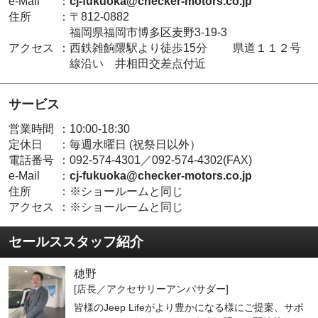
e-Mail
：
cj-fukuoka@checker-motors.co.jp
住所
：
〒812-0882
福岡県福岡市博多区麦野3-19-3
アクセス
：
西鉄雑餉隈駅より徒歩15分 県道１１２号
線沿い 井相田交差点付近
サービス
営業時間
：
10:00-18:30
定休日
：
毎週水曜日 (祝祭日以外）
電話番号
：
092-574-4301／092-574-4302(FAX)
e-Mail
：
cj-fukuoka@checker-motors.co.jp
住所
：
※ショールームと同じ
アクセス
：
※ショールームと同じ
セールススタッフ紹介
穂野
[店長／アクセサリーアンバサダー]
皆様のJeep Lifeがより豊かになる様にご提案、サポ