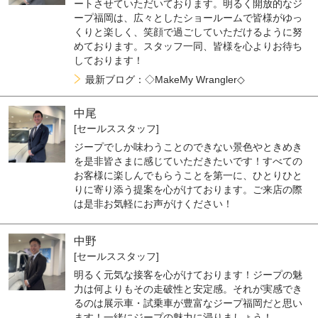
ートさせていただいております。明るく開放的なジ
ープ福岡は、広々としたショールームで皆様がゆっ
くりと楽しく、笑顔で過ごしていただけるように努
めております。スタッフ一同、皆様を心よりお待ち
しております！
最新ブログ：◇MakeMy Wrangler◇
中尾
[セールススタッフ]
ジープでしか味わうことのできない景色やときめき
を是非皆さまに感じていただきたいです！すべての
お客様に楽しんでもらうことを第一に、ひとりひと
りに寄り添う提案を心がけております。ご来店の際
は是非お気軽にお声がけください！
中野
[セールススタッフ]
明るく元気な接客を心がけております！ジープの魅
力は何よりもその走破性と安定感。それが実感でき
るのは展示車・試乗車が豊富なジープ福岡だと思い
ます！一緒にジープの魅力に浸りましょう！