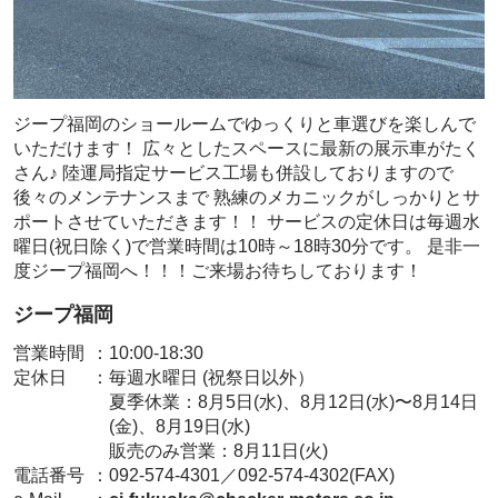
ジープ福岡のショールームでゆっくりと車選びを楽しんで
いただけます！ 広々としたスペースに最新の展示車がたく
さん♪ 陸運局指定サービス工場も併設しておりますので
後々のメンテナンスまで 熟練のメカニックがしっかりとサ
ポートさせていただきます！！ サービスの定休日は毎週水
曜日(祝日除く)で営業時間は10時～18時30分です。 是非一
度ジープ福岡へ！！！ご来場お待ちしております！
ジープ福岡
営業時間
：
10:00-18:30
定休日
：
毎週水曜日 (祝祭日以外）
夏季休業：8月5日(水)、8月12日(水)〜8月14日
(金)、8月19日(水)
販売のみ営業：8月11日(火)
電話番号
：
092-574-4301／092-574-4302(FAX)