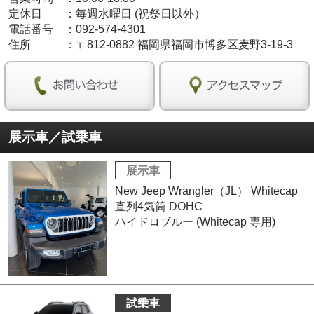
定休日
：
毎週水曜日 (祝祭日以外）
電話番号
：
092-574-4301
住所
：
〒812-0882 福岡県福岡市博多区麦野3-19-3
展示車／試乗車
展示車
New Jeep Wrangler（JL） Whitecap
直列4気筒 DOHC
ハイドロブルー (Whitecap 専用)
試乗車