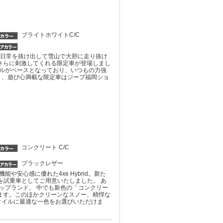
ブライトホワイトC/C
場。 日常を抜け出して雪山で大胆に走り抜け
さらに刺激してくれる限定車が登場しまし
モデルがベースとなっており、いつもの力強
く、遊び心満載な限定車はジープ福岡ショ
。
コンクリート C/C
ブラックレザー
行機能や安心感に優れた4xe Hybrid。新た
y」を試乗車としてご用意いたしました。 あ
ップランド。 中でも新色の「コンクリー
います。このほかクリーンなスノー、精悍な
タイルに最適な一色をお選びいただけま
。