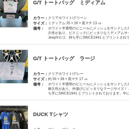
G/T トートバッグ ミディアム
カラー：
クリアホワイト/グリーン
サイズ：
ミディアム 35 × 26 × 底マチ 13 ㎝
備考：
ホワイト半透明のビニールにメッシュをサンドした
久性があり、ピクニックにピッタリなミディアムサ
Jeep®ロゴ、持ち手にSINCE1941 とプリント
G/T トートバッグ ラージ
カラー：
クリアホワイト/グレー
サイズ：
約 56 × 38 × 底マチ 17 ㎝
備考：
ホワイト半透明のビニールにメッシュをサンドした
耐久性があり、外遊びにピッタリなラージサイズ！ 
ち手にSINCE1941 とプリントされております。
DUCK Tシャツ