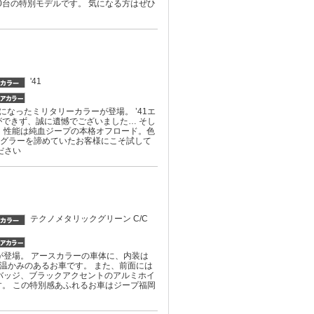
0台の特別モデルです。 気になる方はぜひ
'41
売になったミリタリーカラーが登場。 ’41エ
できず、誠に遺憾でございました… そし
、性能は純血ジープの本格オフロード。色
ラングラーを諦めていたお客様にこそ試して
ださい
テクノメタリックグリーン C/C
ditionが登場。 アースカラーの車体に、内装は
と、温かみのあるお車です。 また、前面には
Starバッジ、ブラックアクセントのアルミホイ
ています。 この特別感あふれるお車はジープ福岡