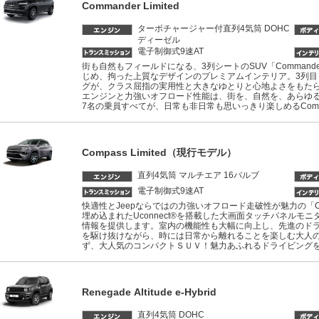
Commander Limited
ターボチャージャー付直列4気筒 DOHC
ディーゼル
電子制御式9速AT
街も自然もフィールドになる、3列シートのSUV「Comman
じめ、拘った上質なデザインのプレミアムインテリア。3列目
グが、クラス屈指の実用性と大きなゆとりと心地よさをもたらし
エンジンと力強いオフロード性能は、街を、自然を、あらゆ
7名の乗員すべてが、日常も非日常も思いっきり楽しめるComm
Compass Limited（現行モデル）
直列4気筒 マルチエア 16バルブ
電子制御式9速AT
快適性とJeepならではの力強いオフロード走破性が魅力の「C
埋め込まれたUconnect®を搭載した大画面タッチパネルモ
情報を提供します。室内の機能性も大幅に向上し、先進のドラ
を駆け抜けながら、時には日常から離れることを楽しむ大人
ず、大人気のコンパクトＳＵＶ！魅力あふれるドライビング
Renegade Altitude e-Hybrid
直列4気筒 DOHC