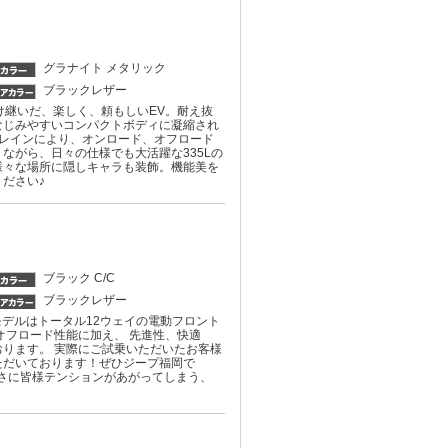
グラナイト メタリック
ブラックレザー
の遺伝子を受け継いだ、楽しく、頼もしいEV。耐え抜
なじみやすいコンパクトボディに凝縮され
レインにより、オンロード、オフロード
ながら、日々の仕様でも大活躍な335Lの
様々な場所に隠しキャラも装飾。機能美を
ださい♪
ブラック C/C
ブラックレザー
a。 最新モデルはトータル12ウェイの電動フロント
オフロード性能に加え、 先進性、快適
ります。 実際にご試乗いただいたお客様
ただいております！ぜひジープ福岡で
の高さに皆様テンションがあがってしまう、