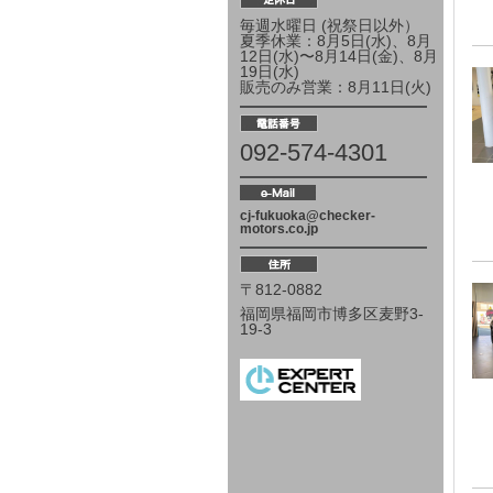
毎週水曜日 (祝祭日以外）
夏季休業：8月5日(水)、8月
12日(水)〜8月14日(金)、8月
19日(水)
販売のみ営業：8月11日(火)
092-574-4301
cj-fukuoka@checker-
motors.co.jp
〒812-0882
福岡県福岡市博多区麦野3-
19-3