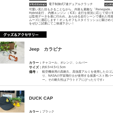
電子制御式7速デュアルクラッチ
可愛い見た目もさることながら、内装も素敵な「Renegade
Hybrid走行 、内燃エンジン（ ICE）走行を状況に応じて切り
は監視データを基に行われ、あらゆる走行シーンで優れた性
ムーズに適応します！オンもオフもスタイリッシュに駆けめぐ
をぜひご試乗にてご体感下さい！
Jeep カラビナ
カラー：
チャコール、オレンジ、シルバー
サイズ：
約6.5×4.5×1.5cm
備考：
航空機体用の高耐久、高強度アルミを使用したロゴ入り
り、NASAの宇宙飛行士が使用する保護ベスト用パ
ー。その耐久性はアウトドアにぴったりです♪
DUCK CAP
カラー：
ブラック