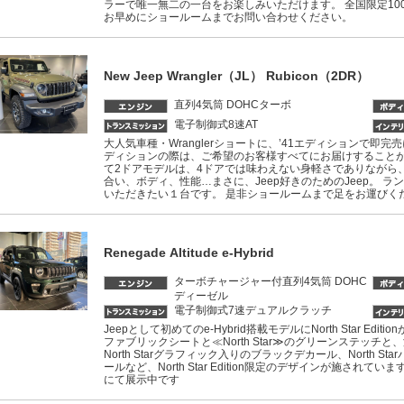
ラーで唯一無二の一台をお楽しみいただけます。 全国限定10
お早めにショールームまでお問い合わせください。
New Jeep Wrangler（JL） Rubicon（2DR）
直列4気筒 DOHCターボ
電子制御式8速AT
大人気車種・Wranglerショートに、’41エディションで即完
ディションの際は、ご希望のお客様すべてにお届けすることが
て2ドアモデルは、4ドアでは味わえない身軽さでありながら
合い、ボディ、性能…まさに、Jeep好きのためのJeep。 
いただきたい１台です。 是非ショールームまで足をお運びく
Renegade Altitude e-Hybrid
ターボチャージャー付直列4気筒 DOHC
ディーゼル
電子制御式7速デュアルクラッチ
Jeepとして初めてのe-Hybrid搭載モデルにNorth Star E
ファブリックシートと≪North Star≫のグリーンステッチ
North Starグラフィック入りのブラックデカール、North 
ールなど、North Star Edition限定のデザインが施され
にて展示中です