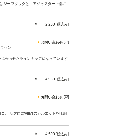
。正面にはジープダックと、アジャスター上部に
￥
2,200 [税込み]
お問い合わせ
ブラウン
車体色に合わせたラインナップになっています
￥
4,950 [税込み]
お問い合わせ
。 反対面にwillysのシルエットを印刷
￥
4,500 [税込み]