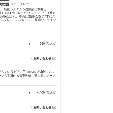
ブラックレザー
」。 駆動システムを自動的に制御し、
替えるe-Hybridパワートレイン。切り替え
能が保証され、車両は道路状況に非常にス
るプレミアムグレード。 快適なドライブ
￥
660 [税込み]
お問い合わせ
のカラビナ。Trimmersで制作してお
ーツも手掛ける質実剛健、実力派のメーカ
￥
4,400 [税込み]
お問い合わせ