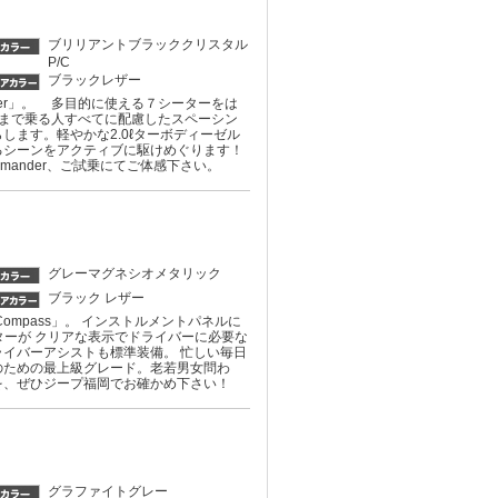
ブリリアントブラッククリスタル
P/C
ブラックレザー
der」。 多目的に使える７シーターをは
まで乗る人すべてに配慮したスペーシン
ます。軽やかな2.0ℓターボディーゼル
るシーンをアクティブに駆けめぐります！
ander、ご試乗にてご体感下さい。
グレーマグネシオメタリック
ブラック レザー
ompass」。 インストルメントパネルに
ニターが クリアな表示でドライバーに必要な
イバーアシストも標準装備。 忙しい毎日
のための最上級グレード。老若男女問わ
を、ぜひジープ福岡でお確かめ下さい！
グラファイトグレー