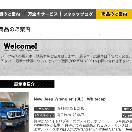
ジープ福岡の展示車・試乗車をご紹介致します。 展示車・試乗車は予告なく変更
下さい。 最新の情報についてはジープ福岡(092-574-4301)へお問い合わせ下さい
New Jeep Wrangler（JL） Whitecap
直列4気筒 DOHC
電子制御式8速AT
鮮やかなハイドロブルーのボディに、ホワイトルーフを組み合わせた特別
Whitecap が登場！ 爽やかで存在感あふれるカラーリン
ます。 ベース車両は人気のWrangler Unlimited Sahar