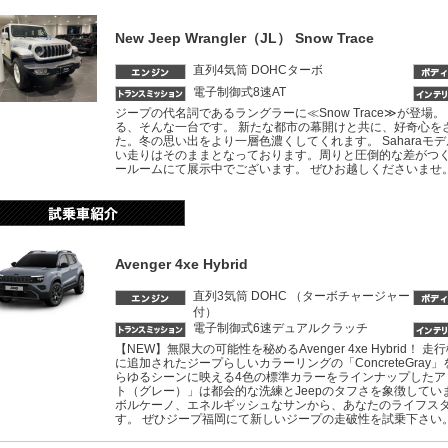
New Jeep Wrangler（JL） Snow Trace
直列4気筒 DOHCターボ
電子制御式8速AT
ジープの代名詞であるラングラーに≪Snow Trace≫が登
る、そんな一台です。 新たな都市の幕開けと共に、好奇心を
た。冬の思い出をより一層色濃くしてくれます。 Sahara
い走りはそのままとなっております。周りと圧倒的な差がつ
ールームにて展示中でございます。 ぜひお越しくださいませ
Avenger 4xe Hybrid
直列3気筒 DOHC （ターボチャージャー
付）
電子制御式6速デュアルクラッチ
【NEW】無限大の可能性を秘めるAvenger 4xe Hybrid！ 走
に追加されたジープらしいカラーリングの「ConcreteGra
らゆるシーンに映える4色の標準カラーをラインナップしたア
ト（グレー）」は都会的な洗練とJeepのタフさを象徴して
ボルケーノ、エネルギッシュなサンから、あなたのライフス
す。 ぜひジープ福岡にて新しいジープの走破性を試乗下さい