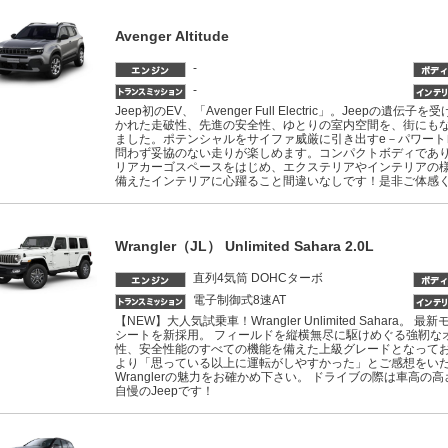
Avenger Altitude
-
-
Jeep初のEV、「Avenger Full Electric」。Jeep
かれた走破性、先進の安全性、ゆとりの室内空間を、街にも
ました。ポテンシャルをサイファ威厳に引き出すe－パワート
問わず妥協のない走りが楽しめます。コンパクトボディであり
リアカーゴスペースをはじめ、エクステリアやインテリアの
備えたインテリアに心躍ること間違いなしです！是非ご体感く
Wrangler（JL） Unlimited Sahara 2.0L
直列4気筒 DOHCターボ
電子制御式8速AT
【NEW】大人気試乗車！Wrangler Unlimited Sahar
シートを新採用。 フィールドを縦横無尽に駆けめぐる強靭な
性、安全性能のすべての機能を備えた上級グレードとなってお
より「思っている以上に運転がしやすかった」とご感想をい
Wranglerの魅力をお確かめ下さい。 ドライブの際は車高
自慢のJeepです！