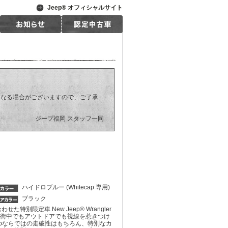
Jeep® オフィシャルサイト
となる場合がございますので、ご了承
。
ジープ福岡 スタッフ一同
ハイドロブルー (Whitecap 専用)
ブラック
限定車 New Jeep® Wrangler
グは、街中でもアウトドアでも視線を惹きつけ
a。 Jeepならではの走破性はもちろん、特別なカ