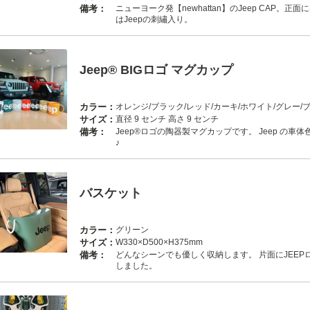
備考：
ニューヨーク発【newhattan】のJeep CAP
はJeepの刺繡入り。
Jeep® BIGロゴ マグカップ
カラー：
オレンジ/ブラック/レッド/カーキ/ホワイト/グレー/
サイズ：
直径 9 センチ 高さ 9 センチ
備考：
Jeep®ロゴの陶器製マグカップです。 Jeep の
♪
バスケット
カラー：
グリーン
サイズ：
W330×D500×H375mm
備考：
どんなシーンでも優しく収納します。 片面にJEEPロゴ
しました。