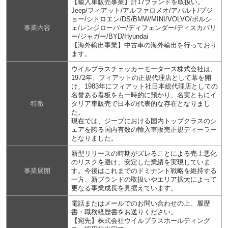
【輸入車販売事業】計17ブランドを取扱い。
Jeep/フィアット/アルファロメオ/アバルト/プジ
ョー/シトロエン/DS/BMW/MINI/VOLVO/ポルシ
事業内容
ェ/レンジローバー/ディフェンダー/ディスカバリ
ー/ジャガー/BYD/Hyundai
【海外輸出事業】中古車の海外輸出を行っており
ます。
ウイルプラスチェッカーモータース株式会社は、
1972年、フィアットの正規代理店として幕を開
け、1983年にフィアット社日本総代理店としての
名誉ある看板をも一時的に預かり、名実ともにイ
特徴
タリア車販売で日本の代表的な存在となりまし
た。
現在では、ジープにおける国内トップクラスのシ
ェアを誇る国内有数の輸入車販売正規ディーラー
となりました。
新型リリースの時期がズレることによる売上悪化
のリスクを避け、安定した業績を実現していま
事業展開
す。今後はこれまでのドミナント戦略を維持する
一方、新ブランドの取扱いやエリア拡大によって
更なる事業成長を見据えています。
電話またはメールでのお問い合わせの上、履歴
書・職務経歴書をお送りください。
【宛先】株式会社ウイルプラスホールディング