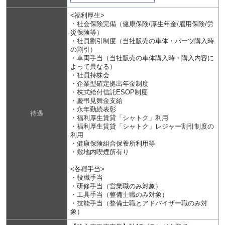
<福利厚生>
・社会保険完備（健康保険/厚生年金/雇用保険/労
災保険等）
・社員割引制度（当社販売の車体・パーツ購入時
の割引）
・車両手当（当社販売の車体購入時・購入内容に
よって異なる）
・社員持株会
・企業型確定拠出年金制度
・株式給付信託ESOP制度
・慶弔見舞金支給
・永年勤続表彰
待遇
・福利厚生賃貸「シャトク」利用
・福利厚生賃貸「シャトク」レジャー割引制度の
利用
・健康保険組合保養所利用等
・敷地内喫煙所有り
<各種手当>
・役職手当
・研修手当（営業職のみ対象）
・工具手当（整備士職のみ対象）
・技能手当（整備士職とアドバイザー職のみ対
象）