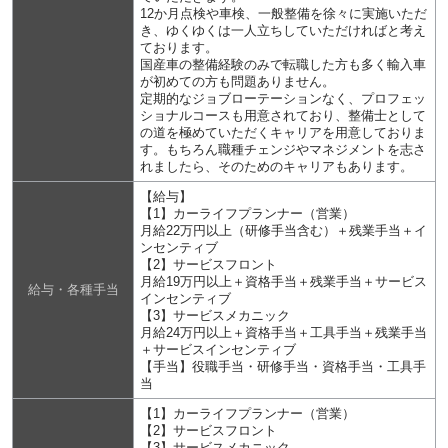
12か月点検や車検、一般整備を徐々に実施いただ
き、ゆくゆくは一人立ちしていただければと考え
ております。
国産車の整備経験のみで転職した方も多く輸入車
が初めての方も問題ありません。
定期的なジョブローテーションなく、プロフェッ
ショナルコースも用意されており、整備士として
の道を極めていただくキャリアを用意しておりま
す。もちろん職種チェンジやマネジメントを志さ
れましたら、そのためのキャリアもあります。
【給与】
【1】カーライフプランナー（営業）
月給22万円以上（研修手当含む）＋残業手当＋イ
ンセンティブ
【2】サービスフロント
月給19万円以上＋資格手当＋残業手当＋サービス
給与・各種手当
インセンティブ
【3】サービスメカニック
月給24万円以上＋資格手当＋工具手当＋残業手当
＋サービスインセンティブ
【手当】役職手当・研修手当・資格手当・工具手
当
【1】カーライフプランナー（営業）
【2】サービスフロント
【3】サービスメカニック