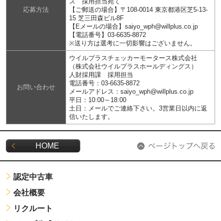
ス 採用担当宛て
応募方法
【ご郵送の場合】〒108-0014 東京都港区芝5-13-
15 芝三田森ビル8F
【Eメールの場合】saiyo_wph@willplus.co.jp
【電話番号】03-6635-8872
※送り方は選考に一切影響はございません。
ウイルプラスチェッカーモータース株式会社
（株式会社ウイルプラスホールディングス）
人財採用課 採用担当
電話番号：03-6635-8872
お問い合わせ
メールアドレス：saiyo_wph@willplus.co.jp
平日：10:00～18:00
土日：メールでご連絡下さい。3営業日以内に返
信いたします。
HOME
認定中古車
会社概要
リクルート