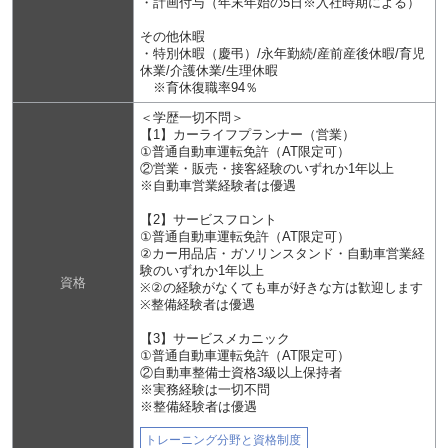
・計画付与（年末年始の5日※入社時期による）
その他休暇
・特別休暇（慶弔）/永年勤続/産前産後休暇/育児
休業/介護休業/生理休暇
※育休復職率94％
＜学歴一切不問＞
【1】カーライフプランナー（営業）
①普通自動車運転免許（AT限定可）
②営業・販売・接客経験のいずれか1年以上
※自動車営業経験者は優遇
【2】サービスフロント
①普通自動車運転免許（AT限定可）
②カー用品店・ガソリンスタンド・自動車営業経
験のいずれか1年以上
資格
※②の経験がなくても車が好きな方は歓迎します
※整備経験者は優遇
【3】サービスメカニック
①普通自動車運転免許（AT限定可）
②自動車整備士資格3級以上保持者
※実務経験は一切不問
※整備経験者は優遇
トレーニング分野と資格制度