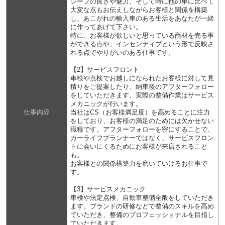
ジープの良さや魅力、そして時に他の車に比べて
大変な点もお伝えしながらお客様と関係を構築
し、あこがれの輸入車のある生活をあなたが一緒
に作ってあげて下さい。
特に、お客様が欲しいと思っている商材を売る事
ができる点や、インセンティブという形で反映さ
れる点でやりがいのある仕事です。
【2】サービスフロント
車検や点検でお越しになられたお客様に対して見
積りをご提案したり、納車後のアフターフォロー
をしていただきます。実際の整備作業はサービス
メカニックが行います。
仕事内容
当社はCS（お客様満足度）を高めることに注力
をしており、お客様の満足のためには欠かせない
職種です。アフターフォローを密にすることで、
カーライフプランナーではなく、サービスフロン
トに会いにくるためにお客様が来店されること
も。
お客様との関係構築力を磨いていけるお仕事で
す。
【3】サービスメカニック
車検や法定点検、自動車整備全般をしていただき
ます。ブランドの研修などで整備のスキルを高め
ていただき、整備のプロフェッショナルを目指し
ていただきます。