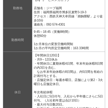
勤務地
店舗名：ジープ福岡
住所：福岡県福岡市博多区麦野3-19-3
アクセス：西鉄天神大牟田線「雑餉隈駅」より徒
歩10分
連絡先：092-574-4301
9:45～18:45（実働8時間）
休憩60分
勤務時間
1か月単位の変形労働時間制
1か月の平均所定労働時間：163.33時間
【年間休日120日】
・月9～12日休み
・年間休日に夏期休暇4日間、年末年始休暇8日間
の内3日を含む。
なお年末年始休暇の8日間は、内5日間を有給の
計画付与とする。
・店舗定休日：毎週水曜日。店舗により第2・3火
曜日も店舗定休日。
休日
年次有給休暇
・入社日に5日付与、入社から半年後にさらに5日
付与。（入社初年度は合計10日）
・最大付与日数20日。